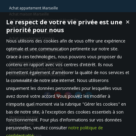
Achat appartement Marseille
Achat maison Marseille
Le respect de votre vie privée est une
Achat immobilier professionnel Marseille
✕
Achat appartement La Ciotat
priorité pour nous
Achat immeuble Marseille
Achat appartement Cannes
Nous utilisons des cookies afin de vous offrir une expérience
optimale et une communication pertinente sur notre site.
Appartement à vendre Marseille
Grace à ces technologies, nous pouvons vous proposer du
Maison à vendre Bandol
Appartement à vendre Marseille
contenu en rapport avec vos centres d'intérêt. Ils nous
Appartement à vendre Marseille
permettent également d'améliorer la qualité de nos services et
Immobilier Pro à vendre Marseille
la convivialité de notre site internet. Nous utiliserons
Appartement à vendre Marseille
uniquement les données personnelles pour lesquelles vous
avez donné votre accord. Vous pouvez les modifier à
n'importe quel moment via la rubrique "Gérer les cookies" en
Nos Honoraires
bas de notre site, à l'exception des cookies essentiels à son
Qui sommes-nous
Mentions légales
fonctionnement. Pour plus d'informations sur vos données
Offre complète
personnelles, veuillez consulter
notre politique de
Plan du site
confidentialité
.
Espace propriétaire