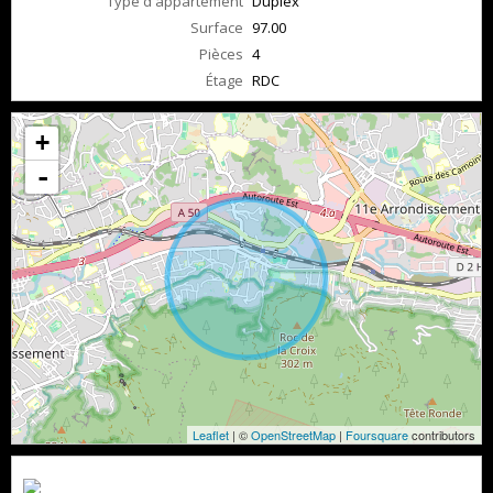
Type d'appartement
Duplex
Surface
97.00
Pièces
4
Étage
RDC
+
-
Leaflet
| ©
OpenStreetMap
|
Foursquare
contributors