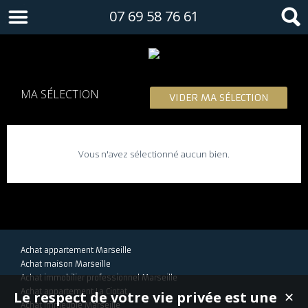
07 69 58 76 61
MA SÉLECTION
VIDER MA SÉLECTION
Vous n'avez sélectionné aucun bien.
Achat appartement Marseille
Achat maison Marseille
Achat immobilier professionnel Marseille
Achat appartement La Ciotat
Le respect de votre vie privée est une
✕
Achat immeuble Marseille