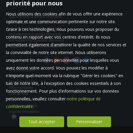
priorité pour nous
Achat appartement Cannes
Nous utilisons des cookies afin de vous offrir une expérience
Appartement à vendre Marseille
optimale et une communication pertinente sur notre site.
Maison à vendre Bandol
Grace à ces technologies, nous pouvons vous proposer du
Appartement à vendre Marseille
Appartement à vendre Marseille
contenu en rapport avec vos centres d'intérêt. Ils nous
Immobilier Pro à vendre Marseille
permettent également d'améliorer la qualité de nos services et
Appartement à vendre Marseille
la convivialité de notre site internet. Nous utiliserons
uniquement les données personnelles pour lesquelles vous
avez donné votre accord. Vous pouvez les modifier à
Nos Honoraires
n'importe quel moment via la rubrique "Gérer les cookies" en
Qui sommes-nous
Mentions légales
bas de notre site, à l'exception des cookies essentiels à son
Offre complète
fonctionnement. Pour plus d'informations sur vos données
Plan du site
personnelles, veuillez consulter
notre politique de
Espace propriétaire
confidentialité
Gérer les cookies
.
Logiciel immobilier
Tout accepter
Personnaliser