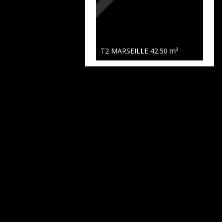
T2 MARSEILLE
42.50 m²
Exclusivité
184 000 €
T2 Marseille
47 m²