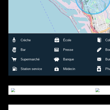
Crèche
École
Col
Bar
Presse
Bou
Supermarché
Banque
Bu
Station service
Médecin
Ph