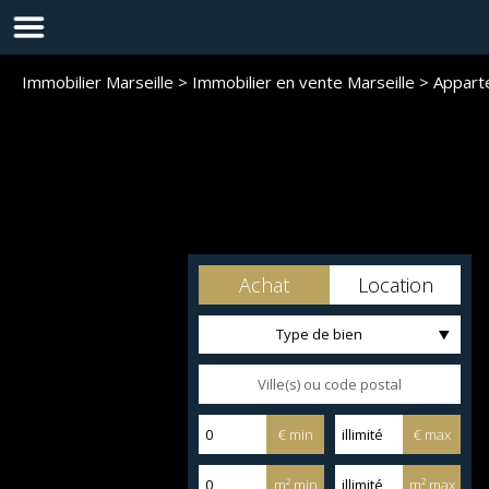
Immobilier Marseille
>
Immobilier en vente Marseille
>
Appart
Achat
Location
Type de bien
€ min
€ max
m² min
m² max