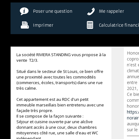
Poser une question
Me rappeler
Imprimer
Calculatrice financ
Honor
La société RIVIERA STANDING vous propose à la
copro
vente T2/3.
n'est 
clima
Situé dans le secteur de St Louis, ce bien offre
annue
une proximité avec toutes les commodités
entre
(commerces, écoles, transports) dans une rue
très calme.
2021,
Ce bi
Cet appartement est au RDC d'un petit
commer
immeuble marseillais bien entretenu avec une
honora
façade très propre.
https:
Il se compose de la façon suivante :
norai
Séjour et cuisine ouverte par une alcôve
auxqu
donnant accès à une cour, deux chambres
sur le
mitoyennes côté rue, une salle d'eau et WC
indépendant.