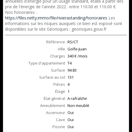
annuelles d'énergie pour un usage standard, établi à partir des
prix de l'énergie de l'année 2022 : entre 110.00 et 110.00 €.
Nos honoraires :
https://files.netty.immo/file/rivierastanding/honoraires
Les
informations sur les risques auxquels ce bien est exposé sont
disponibles sur le site Géorisques : georisques.gouv.fr
Référence
RS/CT
Ville
Golfe-Juan
Charges
340 € /mois
Type d'appartement
T4
Surface
94.83
Surface au sol
131
Pièces
4
Étage
1
État général
A rafraîchir
Ameublement
Non meublé
Ascenseur
Oui
Cave
Oui
Piscine
Oui