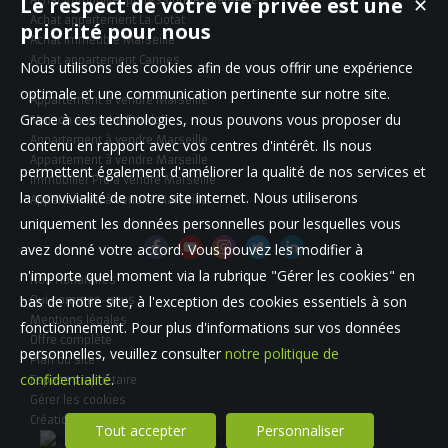
Le respect de votre vie privée est une
Achat immobilier professionnel Marseille
✕
Achat appartement La Ciotat
priorité pour nous
Achat immeuble Marseille
Achat appartement Cannes
Nous utilisons des cookies afin de vous offrir une expérience
optimale et une communication pertinente sur notre site.
Appartement à vendre Marseille
Grace à ces technologies, nous pouvons vous proposer du
Maison à vendre Bandol
Appartement à vendre Marseille
contenu en rapport avec vos centres d'intérêt. Ils nous
Appartement à vendre Marseille
permettent également d'améliorer la qualité de nos services et
Immobilier Pro à vendre Marseille
la convivialité de notre site internet. Nous utiliserons
Appartement à vendre Marseille
uniquement les données personnelles pour lesquelles vous
avez donné votre accord. Vous pouvez les modifier à
n'importe quel moment via la rubrique "Gérer les cookies" en
Nos Honoraires
bas de notre site, à l'exception des cookies essentiels à son
Qui sommes-nous
Mentions légales
fonctionnement. Pour plus d'informations sur vos données
Offre complète
personnelles, veuillez consulter
notre politique de
Plan du site
confidentialité
.
Espace propriétaire
Gérer les cookies
Création site immobilier
Tout accepter
Personnaliser