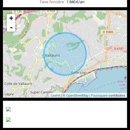
Taxe foncière
1 840 €/an
+
-
Leaflet
| ©
OpenStreetMap
|
Foursquare
contributors