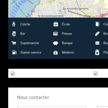
Crèche
École
Col
Bar
Presse
Bou
Supermarché
Banque
Bu
Station service
Médecin
Ph
Nous contacter