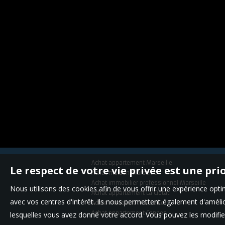
Achat appartement Marseille
Le respect de votre vie privée est une pri
Achat maison Marseille
Achat immobilier professionnel Marseille
Nous utilisons des cookies afin de vous offrir une expérience op
Achat appartement La Ciotat
avec vos centres d'intérêt. Ils nous permettent également d'amélior
Achat immeuble Marseille
Achat appartement Cannes
lesquelles vous avez donné votre accord. Vous pouvez les modifier