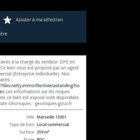
Ajouter à ma sélection
ière
aires à la charge du vendeur. DPE en
 Ce bien vous est proposé par un agent
cial (Entreprise individuelle). Nos
ires :
//files.netty.immo/file/rivierastanding/ho
res
Les informations sur les risques
els ce bien est exposé sont disponibles
 site Géorisques : georisques.gouv.fr
Ville
Marseille
13001
Type de bien
Local commercial
Surface
359
m²
Étage
RDC