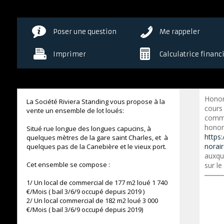
Poser une question
Me rappeler
Imprimer
Calculatrice financ
Honor
La Société Riviera Standing vous propose à la
cours
vente un ensemble de lot loués:
commer
honora
Situé rue longue des longues capucins, à
https:
quelques mètres de la gare saint Charles, et à
norai
quelques pas de la Canebière et le vieux port.
auxqu
Cet ensemble se compose :
sur le
1/ Un local de commercial de 177 m2 loué 1 740
€/Mois ( bail 3/6/9 occupé depuis 2019 )
2/ Un local commercial de 182 m2 loué 3 000
€/Mois ( bail 3/6/9 occupé depuis 2019)