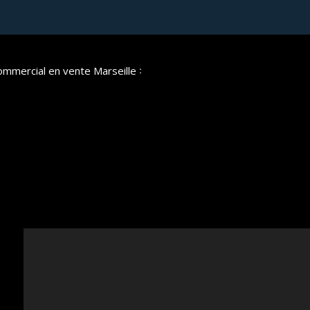
ommercial en vente Marseille
> Local commercial VP083