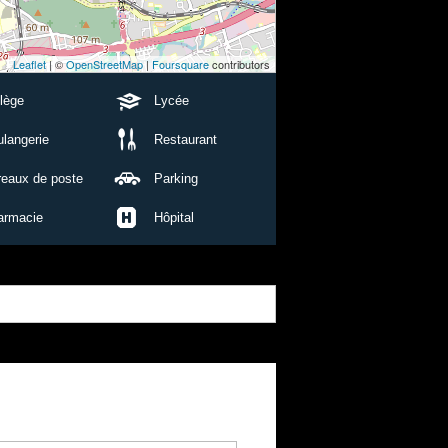
Leaflet
| ©
OpenStreetMap
|
Foursquare
contributors
lège
Lycée
langerie
Restaurant
reaux de poste
Parking
armacie
Hôpital