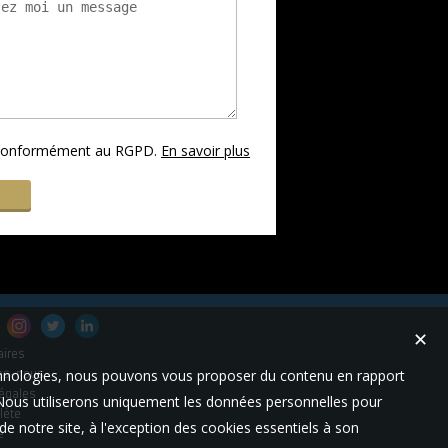
s conformément au RGPD.
En savoir plus
✕
aires
technologies, nous pouvons vous proposer du contenu en rapport
es-nous
égales
t. Nous utiliserons uniquement les données personnelles pour
lète
e notre site, à l'exception des cookies essentiels à son
e