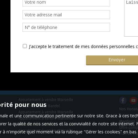
J'accepte le traitement de mes données personnelle
Appartement à vendre Marseille
orité pour nous
Maison à vendre Bandol
Nos Honor
Appartement à vendre Marseille
timale et une communication pertinente sur notre site. Grace à ces 
Qui somm
Appartement à vendre Marseille
Mentions l
er la qualité de nos services et la convivialité de notre site interne
Immobilier Pro à vendre Marseille
Offre comp
Appartement à vendre Marseille
 à n'importe quel moment via la rubrique "Gérer les cookies" en bas d
Plan du sit