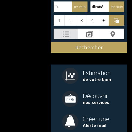
m² min
m² max
1
2
3
4
+
Estimation
de votre bien
Découvrir
nos services
Créer une
Alerte mail