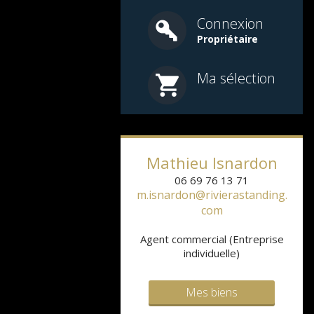
Connexion
Propriétaire
Ma sélection
Mathieu
Isnardon
06 69 76 13 71
m.isnardon@rivierastanding.
com
Agent commercial (Entreprise
individuelle)
Mes biens