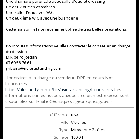
Une chambre parentale avec salle d'eau et dressing.
De deux autres chambres.
Une salle d'eau avec W.C.
Un deuxième W.C avec une buanderie
Cette maison refaite récemment offre de très belles prestations.
Pour toutes informations veuillez contacter le conseiller en charge
du dossier:
M.Ribeiro Jordan
07.69.58.76.61
j.ribeiro@rivierastanding.com
Honoraires à la charge du vendeur. DPE en cours Nos
honoraires :
https://files.netty.immo/file/rivierastanding/honoraires
Les
informations sur les risques auxquels ce bien est exposé sont
disponibles sur le site Géorisques : georisques.gouv.fr
Référence
RSX
Ville
Vitrolles
Type
Mitoyenne 2 côtés
Surface
100.04