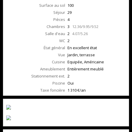
Surface au sol
100
Séjour
29
Pièces
4
Chambres
3
12.36/9.95/9.52
Salle d'eau
2
4.07/5.26
WC
2
État général
En excellent état
Vue
Jardin, terrasse
Cuisine
Equipée, Américaine
Ameublement
Entièrement meublé
Stationnement ext.
2
Piscine
Oui
Taxe foncière
1 310 €/an