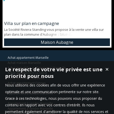
Villa sur plan en campagne
La Société Riviera Standing vous propose à la vente une villa sur
plan dans la commune d'Aubagne : Situé dans un environnement
calme, arboré et sécurisé, ce bien bénéficie d'une situation
Maison Aubagne
géographique idéal sur une parcelle de 755 m2. Les plans de cette
villa ont été élaborés de la manière suivante : En rez de jardin vous
trouverez une superficie de 55 m2 qui permet la cré...
Achat appartement Marseille
Achat maison Marseille
Le respect de votre vie privée est une
Achat immobilier professionnel Marseille
✕
Achat appartement La Ciotat
priorité pour nous
Achat immeuble Marseille
Achat appartement Cannes
Nous utilisons des cookies afin de vous offrir une expérience
optimale et une communication pertinente sur notre site.
Appartement à vendre Marseille
Grace à ces technologies, nous pouvons vous proposer du
Maison à vendre Bandol
Appartement à vendre Marseille
contenu en rapport avec vos centres d'intérêt. Ils nous
Appartement à vendre Marseille
permettent également d'améliorer la qualité de nos services et
Immobilier Pro à vendre Marseille