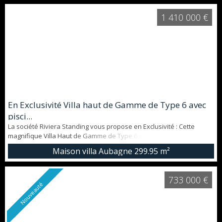
1 410 000 €
En Exclusivité Villa haut de Gamme de Type 6 avec
pisci...
La société Riviera Standing vous propose en Exclusivité : Cette
magnifique Villa Haut de Gamme de Type 6 sur Aubagne Maison de
Standing/Possibilité de construction/ Tramway à proximité. Se
Maison villa Aubagne
299.95 m²
trouvant au bout d'une impasse, cette villa offre un calme absolu
tout en se trouvant à proximité d'écoles, de transports en commun
ainsi que de commerces. La villa se compose comme suit : Au rez ...
733 000 €
Nouveauté