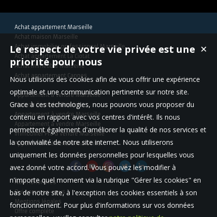
Achat appartement Marseille
Achat maison Marseille
Le respect de votre vie privée est une
Achat immobilier professionnel Marseille
✕
Achat appartement La Ciotat
priorité pour nous
Achat immeuble Marseille
Achat appartement Cannes
Nous utilisons des cookies afin de vous offrir une expérience
optimale et une communication pertinente sur notre site.
Appartement à vendre Marseille
Grace à ces technologies, nous pouvons vous proposer du
Maison à vendre Bandol
Appartement à vendre Marseille
contenu en rapport avec vos centres d'intérêt. Ils nous
Appartement à vendre Marseille
permettent également d'améliorer la qualité de nos services et
Immobilier Pro à vendre Marseille
la convivialité de notre site internet. Nous utiliserons
Appartement à vendre Marseille
uniquement les données personnelles pour lesquelles vous
avez donné votre accord. Vous pouvez les modifier à
n'importe quel moment via la rubrique "Gérer les cookies" en
Nos Honoraires
bas de notre site, à l'exception des cookies essentiels à son
Qui sommes-nous
Mentions légales
fonctionnement. Pour plus d'informations sur vos données
Offre complète