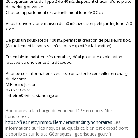
20 appartements de Type 2 de 40 m2 disposant chacun d'une place
de parking privative.
Chaque appartement est actuellement loué 630 € c.c
Vous trouverez une maison de 50 m2 avec son petit jardin; loué 750
€ c.c.
De plus un sous-sol de 400 m2 permet la création de plusieurs box.
(Actuellement le sous-sol n'est pas exploité à la location)
Ensemble immobilier très rentable, idéal pour une exploitation
locative ou une vente à la découpe.
Pour toutes informations veuillez contacter le conseiller en charge
du dossier:
M.Ribeiro Jordan
07.69.58.76.61
j.ribeiro@rivierastanding.com
Honoraires à la charge du vendeur. DPE en cours Nos
honoraires :
https://files.netty.immo/file/rivierastanding/honoraires
Les
informations sur les risques auxquels ce bien est exposé sont
disponibles sur le site Géorisques : georisques.gouv.fr