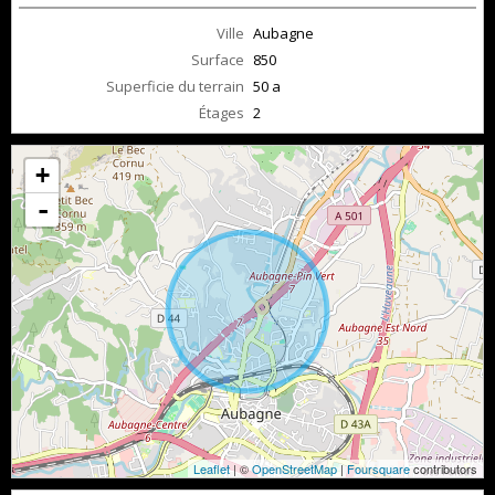
Ville
Aubagne
Surface
850
Superficie du terrain
50 a
Étages
2
+
-
Leaflet
| ©
OpenStreetMap
|
Foursquare
contributors