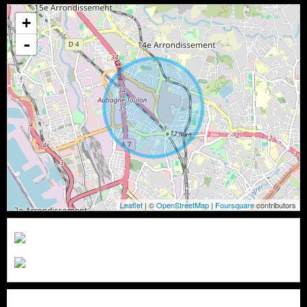
+
-
Leaflet
| ©
OpenStreetMap
|
Foursquare
contributors