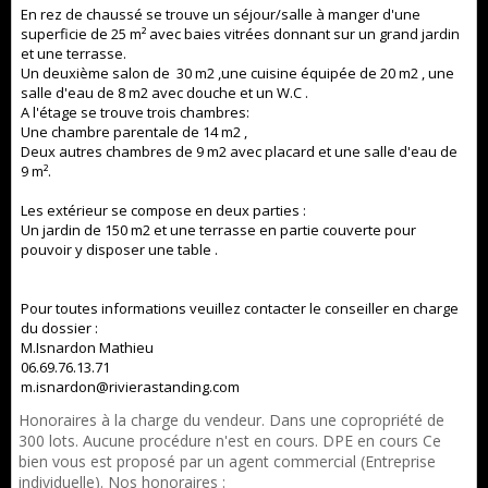
En rez de chaussé se trouve un séjour/salle à manger d'une
superficie de 25 m² avec baies vitrées donnant sur un grand jardin
et une terrasse.
Un deuxième salon de 30 m2 ,une cuisine équipée de 20 m2 , une
salle d'eau de 8 m2 avec douche et un W.C .
A l'étage se trouve trois chambres:
Une chambre parentale de 14 m2 ,
Deux autres chambres de 9 m2 avec placard et une salle d'eau de
9 m².
Les extérieur se compose en deux parties :
Un jardin de 150 m2 et une terrasse en partie couverte pour
pouvoir y disposer une table .
Pour toutes informations veuillez contacter le conseiller en charge
du dossier :
M.Isnardon Mathieu
06.69.76.13.71
m.isnardon@rivierastanding.com
Honoraires à la charge du vendeur. Dans une copropriété de
300 lots. Aucune procédure n'est en cours. DPE en cours Ce
bien vous est proposé par un agent commercial (Entreprise
individuelle). Nos honoraires :