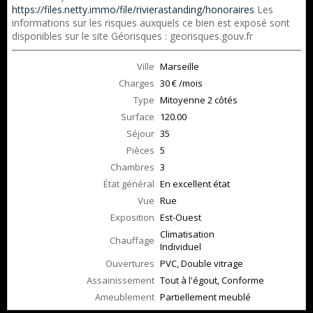
https://files.netty.immo/file/rivierastanding/honoraires
Les
informations sur les risques auxquels ce bien est exposé sont
disponibles sur le site Géorisques : georisques.gouv.fr
Ville
Marseille
Charges
30 € /mois
Type
Mitoyenne 2 côtés
Surface
120.00
Séjour
35
Pièces
5
Chambres
3
État général
En excellent état
Vue
Rue
Exposition
Est-Ouest
Climatisation
Chauffage
Individuel
Ouvertures
PVC, Double vitrage
Assainissement
Tout à l'égout, Conforme
Ameublement
Partiellement meublé