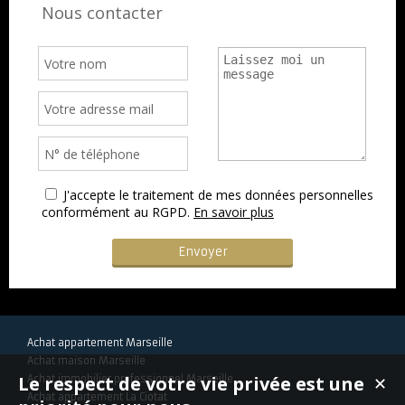
Nous contacter
J'accepte le traitement de mes données personnelles
conformément au RGPD.
En savoir plus
Achat appartement Marseille
Achat maison Marseille
Le respect de votre vie privée est une
Achat immobilier professionnel Marseille
✕
Achat appartement La Ciotat