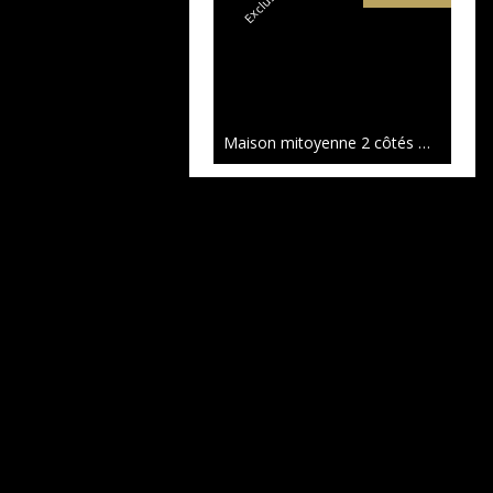
Maison mitoyenne 2 côtés Marseille
399 000 €
Maison individuelle Marseille
100 m²