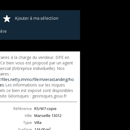
Ajouter à ma sélection
ière
aires à la charge du vendeur. DPE en
 Ce bien vous est proposé par un agent
cial (Entreprise individuelle). Nos
ires :
//files.netty.immo/file/rivierastanding/ho
res
Les informations sur les risques
els ce bien est exposé sont disponibles
 site Géorisques : georisques.gouv.fr
Référence
RS/W7-copie
Ville
Marseille
13012
Type
Villa
Surface
116.00
m²