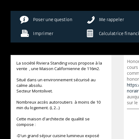
Poser une question
Me rappeler
Imprimer
Calculatrice financ
Honor
La société Riviera Standing vous propose à la
cours
vente , une Maison Californienne de 116m2.
commer
honora
Situé dans un environnement sécurisé au
https:
calme absolu.
norai
Secteur Montolivet.
auxqu
Nombreux accès autoroutiers à moins de 10
sur le
min du logement. (L 2...)
Cette maison d'architecte de qualité se
compose :
-D'un grand séjour cuisine lumineux exposé