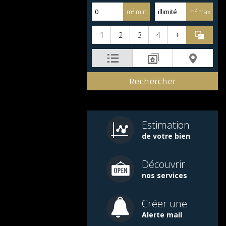
m² min
m² max
1
2
3
4
+
Estimation
de votre bien
Découvrir
nos services
Créer une
Alerte mail