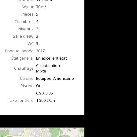
Séjour
70
m²
Pièces
5
Chambres
4
Niveaux
2
Salle d'eau
3
WC
3
Epoque, année
2017
État général
En excellent état
Climatisation
Chauffage
Mixte
Cuisine
Equipée, Américaine
Piscine
Oui
6.9 X 3.35
Taxe foncière
1 500 €/an