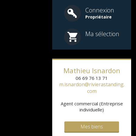
Connexion
Propriétaire
Ma sélection
Mathieu
Isnardon
06 69 76 13 71
m.isnardon@rivierastanding.
com
Agent commercial (Entreprise
individuelle)
Mes biens