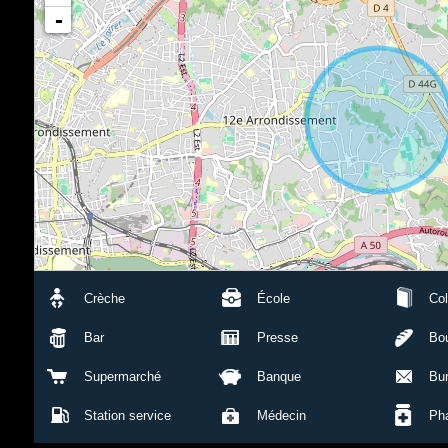
-
120 m²
Crèche
École
Col
Bar
Presse
Bou
Supermarché
Banque
Bu
Station service
Médecin
Ph