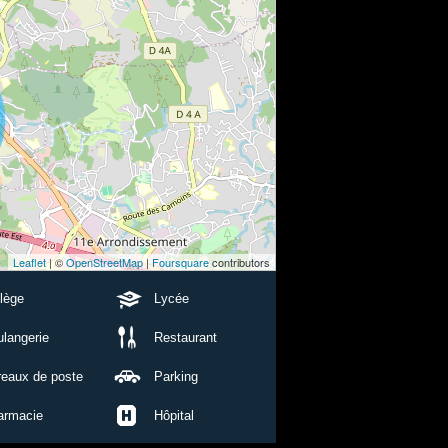
Leaflet
| ©
OpenStreetMap
|
Foursquare
contributors
lège
Lycée
langerie
Restaurant
reaux de poste
Parking
armacie
Hôpital