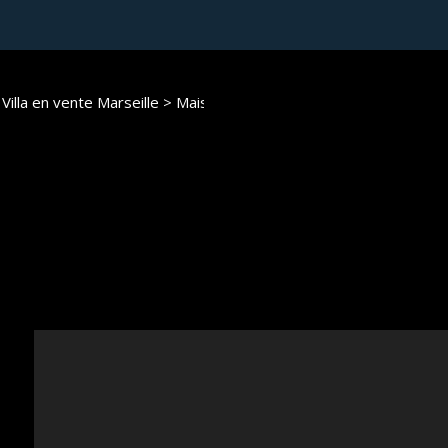
Villa en vente Marseille
> Maison villa RS/W7-copie