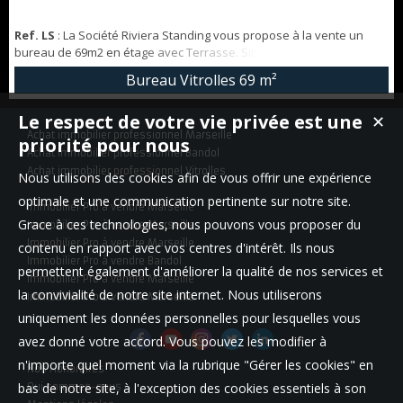
Ref. LS
: La Société Riviera Standing vous propose à la vente un
bureau de 69m2 en étage avec Terrasse. Situé en centre-ville de
Vitrolles, dans un point stratégique proche de tous commerces
Bureau Vitrolles
69 m²
nécessaires Poste... Mais aussi proche des accès autoroute. Situé
dans un petit immeuble à usage unique professionnel. (Ascenseur
Le respect de votre vie privée est une
✕
dans l'immeuble ) Ce local à usage professionnel se compose :
Achat immobilier professionnel Marseille
D'une grande pi...
priorité pour nous
Achat immobilier professionnel Bandol
Achat immobilier professionnel Vitrolles
Nous utilisons des cookies afin de vous offrir une expérience
optimale et une communication pertinente sur notre site.
Immobilier Pro à vendre Marseille
Grace à ces technologies, nous pouvons vous proposer du
Immobilier Pro à vendre Marseille
Immobilier Pro à vendre Marseille
contenu en rapport avec vos centres d'intérêt. Ils nous
Immobilier Pro à vendre Bandol
permettent également d'améliorer la qualité de nos services et
Immobilier Pro à vendre Marseille
la convivialité de notre site internet. Nous utiliserons
Immobilier Pro à vendre Marseille
uniquement les données personnelles pour lesquelles vous
avez donné votre accord. Vous pouvez les modifier à
n'importe quel moment via la rubrique "Gérer les cookies" en
Nos Honoraires
bas de notre site, à l'exception des cookies essentiels à son
Qui sommes-nous